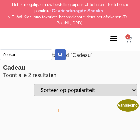
Het is mogelijk om uw bestelling bij ons af te halen. Bestel onze
Gevriesdroogde Snacks
populaire
.
NIEUW! Kies jouw favoriete bezorgdienst tijdens het afrekenen (DHL,
PostNL, DPD).
0
/ Producten getagged “Cadeau”
Home
Cadeau
Toont alle 2 resultaten
Aanbieding!