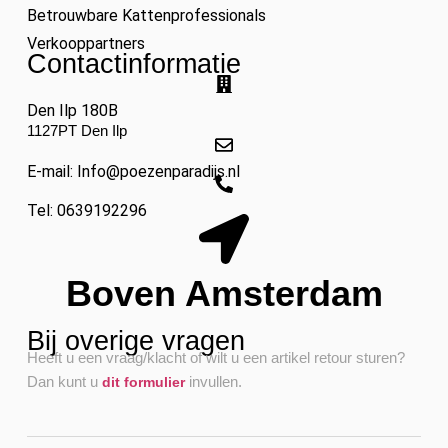
Betrouwbare Kattenprofessionals
Verkooppartners
Contactinformatie
Den Ilp 180B
1127PT Den Ilp
E-mail: Info@poezenparadijs.nl
Tel: 0639192296
Boven Amsterdam
Bij overige vragen
Heeft u een vraag/klacht of wilt u een artikel retour sturen?
Dan kunt u
invullen.
dit formulier