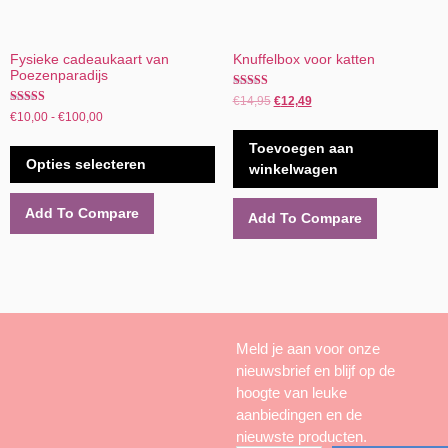
Fysieke cadeaukaart van
Knuffelbox voor katten
Poezenparadijs
Gewaardeerd
€
14,95
€
12,49
3.50
Gewaardeerd
€
10,00
-
€
100,00
uit 5
5.00
uit 5
Toevoegen aan
Opties selecteren
winkelwagen
Add To Compare
Add To Compare
Meld je aan voor onze
nieuwsbrief en blijf op de
hoogte van leuke
aanbiedingen en de
nieuwste producten.